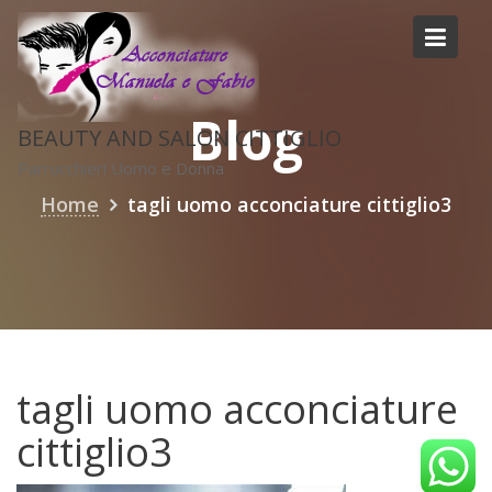
Skip
to
content
Blog
BEAUTY AND SALON CITTIGLIO
Parrucchieri Uomo e Donna
Home
tagli uomo acconciature cittiglio3
tagli uomo acconciature
cittiglio3