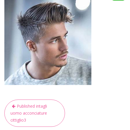
Navigazione
Published in
tagli
articoli
uomo acconciature
cittiglio3