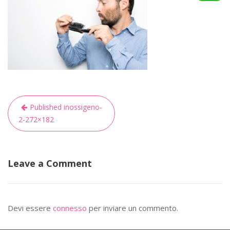
Navigazione
Published in
ossigeno-
articoli
2-272×182
Leave a Comment
Devi essere
connesso
per inviare un commento.