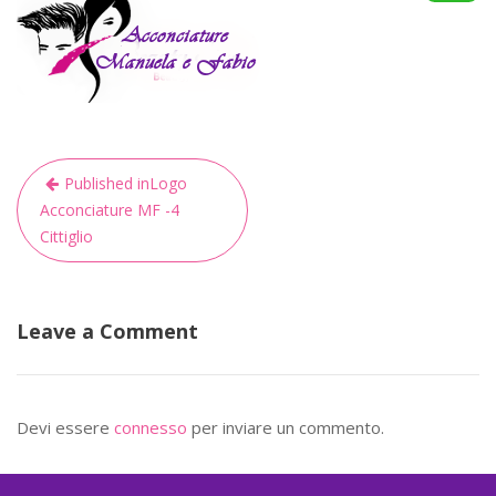
Navigazione
Published in
Logo
articoli
Acconciature MF -4
Cittiglio
Leave a Comment
Devi essere
connesso
per inviare un commento.