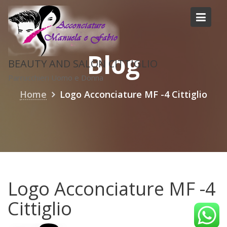
Skip
to
content
Blog
BEAUTY AND SALON CITTIGLIO
Parrucchieri Uomo e Donna
Home
Logo Acconciature MF -4 Cittiglio
Logo Acconciature MF -4
Cittiglio