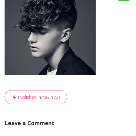
Navigazione
Published in
IMG_1731
articoli
Leave a Comment