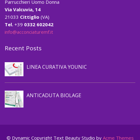
Parrucchieri Uomo Donna
Via Valcuvia, 14
21033
Cittiglio
(VA)
Tel.
+39
0332 602042
info@acconciaturemf.it
Recent Posts
Prevenzione caduta capelli
LINEA CURATIVA YOUNIC
Prevenzione caduta capelli
ANTICADUTA BIOLAGE
© Dynamic Copyright Text
Beauty Studio by
Acme Themes