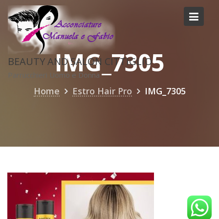
Skip
to
content
IMG_7305
BEAUTY AND SALON CITTIGLIO
Parrucchieri Uomo e Donna
Home
Estro Hair Pro
IMG_7305