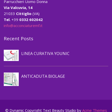
Parrucchieri Uomo Donna
Via Valcuvia, 14
21033
Cittiglio
(VA)
Tel.
+39
0332 602042
info@acconciaturemf.it
Recent Posts
Prevenzione caduta capelli
LINEA CURATIVA YOUNIC
Prevenzione caduta capelli
ANTICADUTA BIOLAGE
© Dynamic Copyright Text
Beauty Studio by
Acme Themes