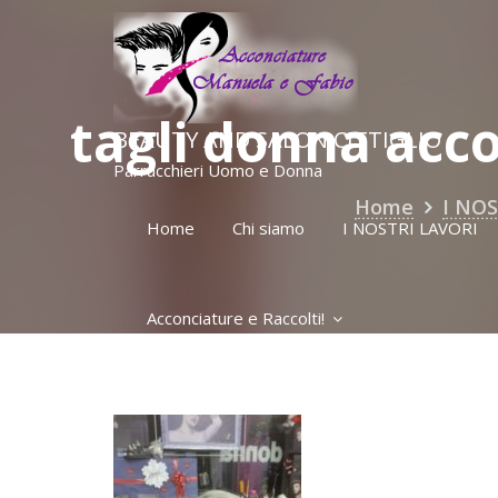
Skip
to
content
tagli donna acco
BEAUTY AND SALON CITTIGLIO
Parrucchieri Uomo e Donna
Home
I NOS
Home
Chi siamo
I NOSTRI LAVORI
Acconciature e Raccolti!