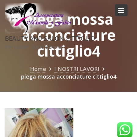
Skip
to
piega mossa
content
acconciature
BEAUTY AND SALON CITTIGLIO
cittiglio4
Parrucchieri Uomo e Donna
Home
I NOSTRI LAVORI
piega mossa acconciature cittiglio4