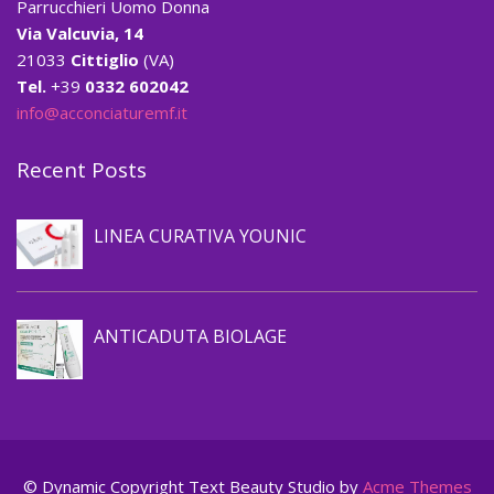
Parrucchieri Uomo Donna
Via Valcuvia, 14
21033
Cittiglio
(VA)
Tel.
+39
0332 602042
info@acconciaturemf.it
Recent Posts
Prevenzione caduta capelli
LINEA CURATIVA YOUNIC
Prevenzione caduta capelli
ANTICADUTA BIOLAGE
© Dynamic Copyright Text
Beauty Studio by
Acme Themes