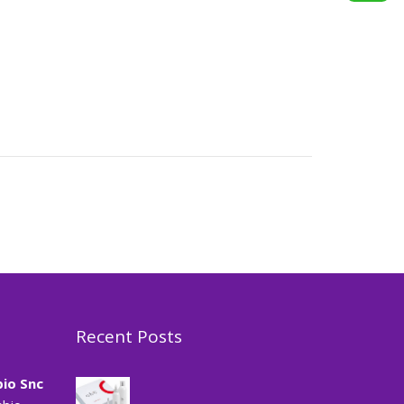
Recent Posts
Prevenzione caduta
capelli
io Snc