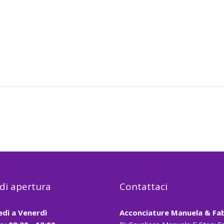
 di apertura
Contattaci
edì a Venerdì
Acconciature Manuela & Fab