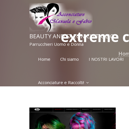
Skip
to
content
extreme co
BEAUTY AND SALON CITTIGLIO
Parrucchieri Uomo e Donna
Ho
Home
Chi siamo
I NOSTRI LAVORI
Acconciature e Raccolti!