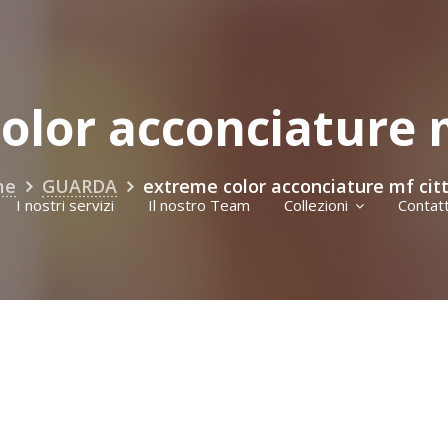
lor acconciature m
me
GUARDA
extreme color acconciature mf citt
I nostri servizi
Il nostro Team
Collezioni
Contatt