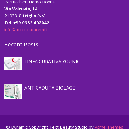
Parrucchieri Uomo Donna
Via Valcuvia, 14
21033
Cittiglio
(VA)
Tel.
+39
0332 602042
info@acconciaturemf.it
Recent Posts
Prevenzione caduta capelli
LINEA CURATIVA YOUNIC
Prevenzione caduta capelli
ANTICADUTA BIOLAGE
© Dynamic Copyright Text
Beauty Studio by
Acme Themes